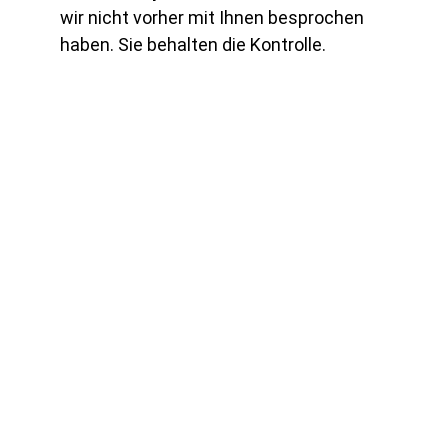
wir nicht vorher mit Ihnen besprochen 
haben. Sie behalten die Kontrolle.
Kontakt:
05242 62135
+436766213535
office@dr-hueber.at
Adresse
Archengasse 9
A-6130 Schwaz