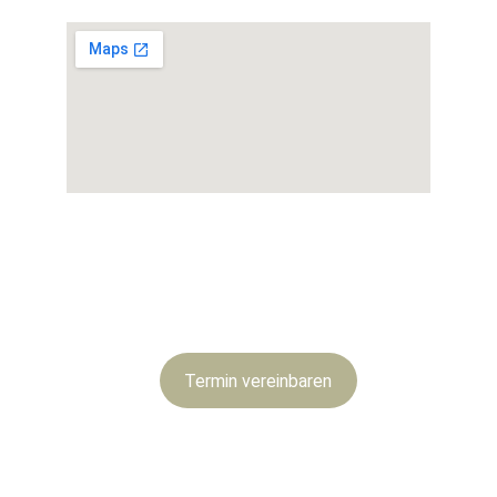
© 2026 Dr. Volkmar Hueber./Dr.Spiss
Alle Rechte vorbehalten. 
Impressum
Datenschutzerklärung
Termin vereinbaren
Öffnungszeiten:
Montag: 08:00-12:30