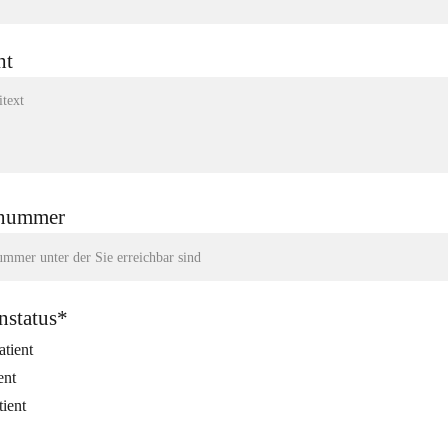
ht
nnummer
nstatus*
tient
ent
ient