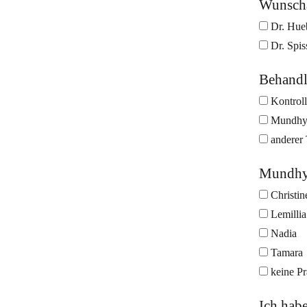
Wunsch
Dr. Hue
Dr. Spis
Behand
Kontroll
Mundhy
anderer
Mundhyg
Christin
Lemillia
Nadia
Tamara
keine Pr
Ich hab