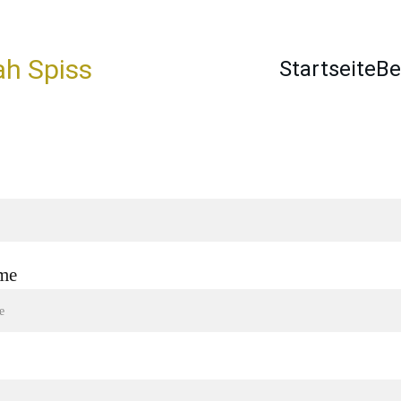
ah Spiss
Startseite
Be
me