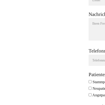
Nachric
Telefo
Patiente
Stammpa
Neupati
Angstpat