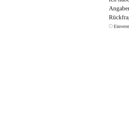
Angaben
Rückfra
Einvers
Öffnungsz
Adresse
Montag: 08:00
Archengasse 9
Dienstag: 08:0
A-6130 Schwaz
Mittwoch: 08:0
Donnerstag: 08:
Kontakt:
Freitag: 08:0
05242 62135