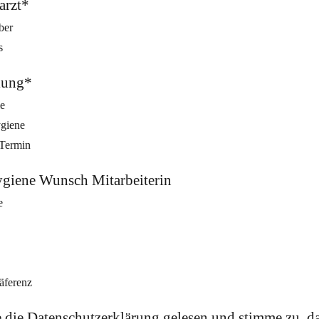
arzt*
ber
s
lung*
e
giene
 Termin
iene Wunsch Mitarbeiterin
e
äferenz
e die Datenschutzerklärung gelesen und stimme zu, d